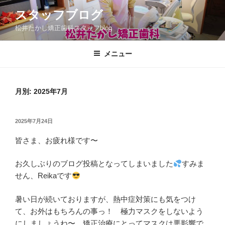
コ
スタッフブログ
ン
松井たかし矯正歯科スタッフblog
テ
ン
ツ
メニュー
へ
ス
キ
月別: 2025年7月
ッ
プ
投
2025年7月24日
稿
皆さま、お疲れ様です〜
日:
お久しぶりのブログ投稿となってしまいました
すみま
せん、Reikaです
暑い日が続いておりますが、熱中症対策にも気をつけ
て、お外はもちろんの事っ！ 極力マスクをしないよう
にしましょうね〜
矯正治療にとってマスクは悪影響で