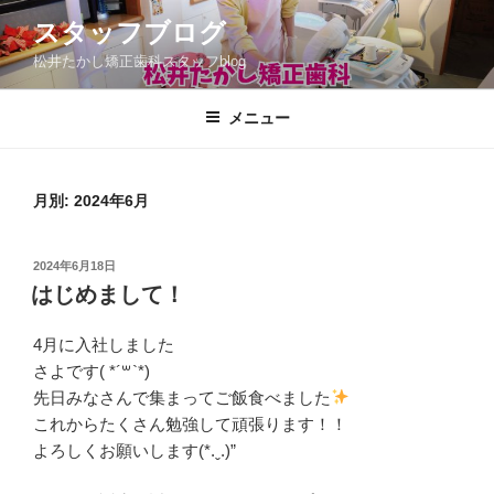
コ
スタッフブログ
ン
松井たかし矯正歯科スタッフblog
テ
ン
ツ
メニュー
へ
ス
キ
月別: 2024年6月
ッ
プ
投
2024年6月18日
稿
はじめまして！
日:
4月に入社しました
さよです( *´꒳`*)
先日みなさんで集まってご飯食べました
これからたくさん勉強して頑張ります！！
よろしくお願いします(*.ˬ.)”