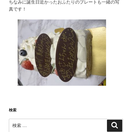
ちなみに誕生日近かったおふたりのプレートも一緒の写
真です！
検索
検
検
索
索: