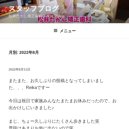
コ
スタッフブログ
ン
松井たかし矯正歯科スタッフblog
テ
ン
ツ
メニュー
へ
ス
キ
月別: 2022年8月
ッ
プ
投
2022年8月11日
稿
またまた、お久しぶりの投稿となってしまいまし
日:
た、、、Reikaですー
今日は祝日で家族みんなたまたまお休みだったので、お
出かけしにいきました♪
まじ、ちょー久しぶりにたくさん歩きました笑
普段はあまりお外に出ないので笑