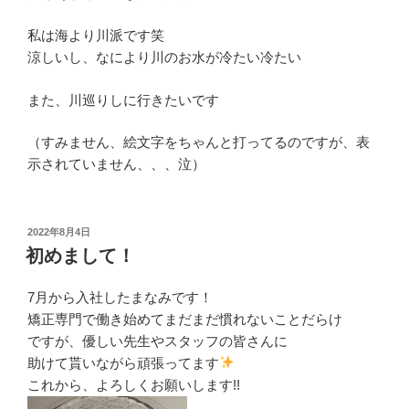
私は海より川派です笑
涼しいし、なにより川のお水が冷たい冷たい
また、川巡りしに行きたいです
（すみません、絵文字をちゃんと打ってるのですが、表
示されていません、、、泣）
投
2022年8月4日
稿
初めまして！
日:
7月から入社したまなみです！
矯正専門で働き始めてまだまだ慣れないことだらけ
ですが、優しい先生やスタッフの皆さんに
助けて貰いながら頑張ってます
これから、よろしくお願いします!!