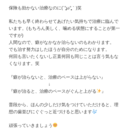
保険も効かない治療なのに(´°̥̥̥̥̥̥̥̥ω°̥̥̥̥̥̥̥̥｀)笑
私たちも早く終わらせてあげたい気持ちで治療に臨んで
います。(もちろん美しく、噛める状態にすることが第一
ですが)
人間なので、癖がなかなか治らないのもわかります。
でも治す努力はしたほうが自分のためになります。
何回も言いたくないし正直何回も同じことは言う気もな
くなります。笑
『癖が治らないと、治療のペースは上がらない』
↓
『癖が治ると、治療のペースがぐんと上がる
』
普段から、ほんの少しだけ気をつけていただけると、理
想の歯並びにぐぐっと近づけると思います
頑張っていきましょう