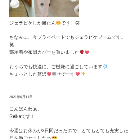
ジェラピケしか勝たん
です。笑
ちなみに、今プライベートでもジェラピケブームです。
笑
部屋着や布団カバーを買いました
おうちでも快適に、ご機嫌に過ごしています
ちょっとした贅沢
幸せでーす
投
2021年6月11日
稿
こんばんわぁ、
日:
Reikaです！
今週はお休みが3日間だったので、とてもとても充実した
日を過ごせました