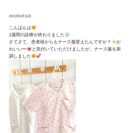
投
2021年6月15日
稿
こんばんは
日:
1週間の診療が終わりました
さてさて、患者様からもナース服変えたんですか？
か
わいい〜
と気付いていただけましたが、ナース服を新
調しました