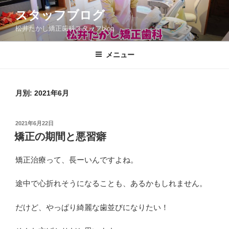
コ
スタッフブログ
ン
松井たかし矯正歯科スタッフblog
テ
ン
ツ
メニュー
へ
ス
キ
月別: 2021年6月
ッ
プ
投
2021年6月22日
稿
矯正の期間と悪習癖
日:
矯正治療って、長ーいんですよね。
途中で心折れそうになることも、あるかもしれません。
だけど、やっぱり綺麗な歯並びになりたい！