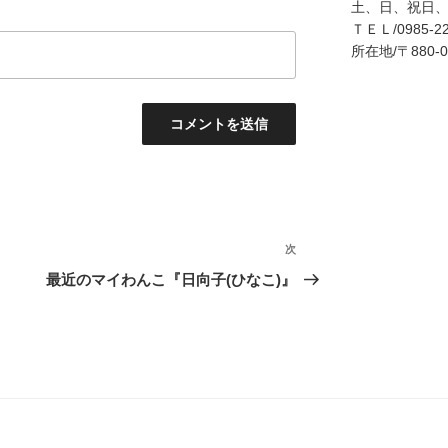
土、日、祝日
ＴＥＬ/0985-22
所在地/〒880
次
次
の
最近のマイわんこ『日向子(ひなこ)』
投
稿