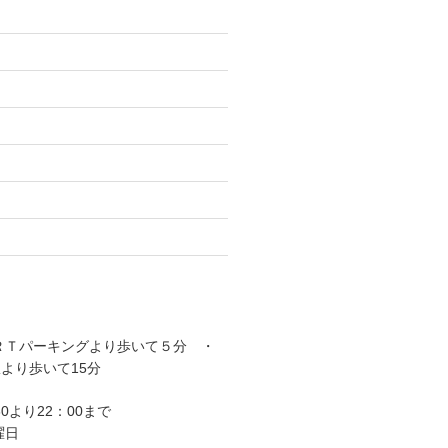
ＲＴパーキングより歩いて５分 ・
より歩いて15分
30より22：00まで
曜日