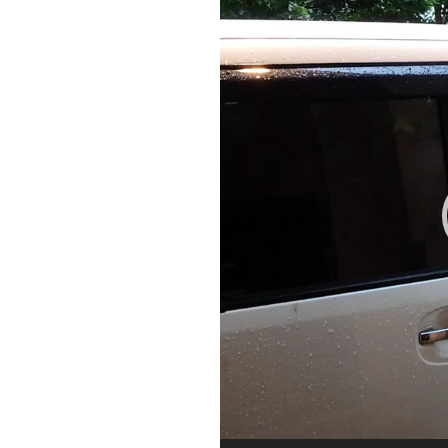
プ
レ
ー
ヤ
ー