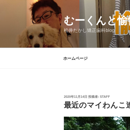
コ
ン
むーくんと愉
テ
ン
松井たかし矯正歯科blog
ツ
へ
ス
キ
ホームページ
ッ
プ
投
2020年11月14日
投稿者:
STAFF
稿
最近のマイわんこ
日:
動
画