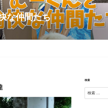
快な仲間たち
検索
達
検
索: