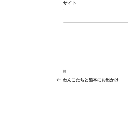
サイト
投
前
過
稿
去
わんこたちと熊本にお出かけ
の
ナ
投
ビ
稿
ゲ
ー