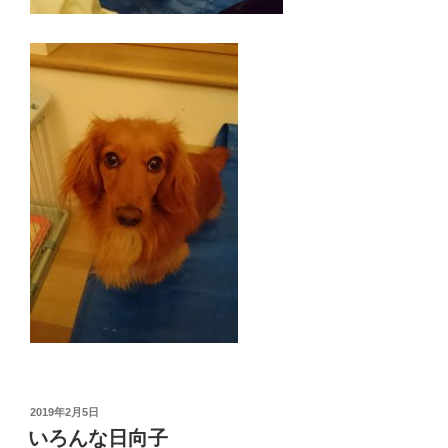
投
2019年2月5日
稿
いろんな日向子
日: