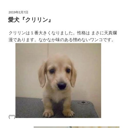
投
2019年2月7日
稿
愛犬『クリリン』
日:
クリリンは１番大きくなりました。性格は まさに天真爛
漫であります。なかなか味のある憎めないワンコです。
(^^)