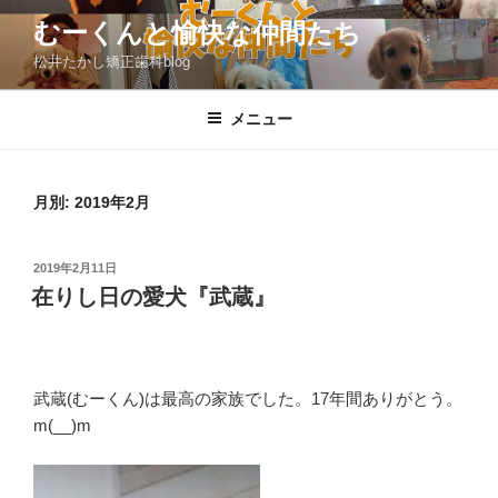
コ
むーくんと愉快な仲間たち
ン
松井たかし矯正歯科blog
テ
ン
ツ
メニュー
へ
ス
キ
月別: 2019年2月
ッ
プ
投
2019年2月11日
稿
在りし日の愛犬『武蔵』
日:
武蔵(むーくん)は最高の家族でした。17年間ありがとう。
m(__)m