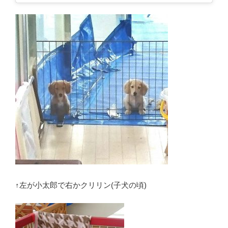
↑左が小太郎で右かクリリン(子犬の頃)