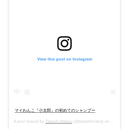
View this post on Instagram
マイわんこ『小太郎』の初めてのシャンプー
A post shared by
Takashi Matsui
(@takashimatui) on
Jun 16, 2