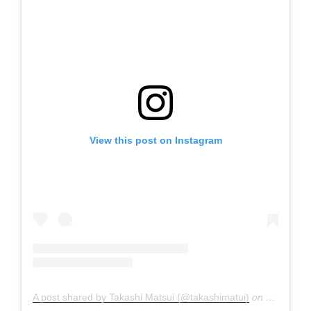
View this post on Instagram
A post shared by Takashi Matsui (@takashimatui)
on
Jul 18, 2