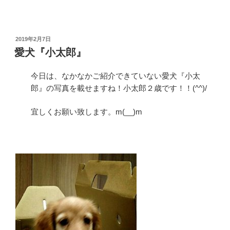
投
2019年2月7日
稿
愛犬『小太郎』
日:
今日は、なかなかご紹介できていない愛犬『小太
郎』の写真を載せますね！小太郎２歳です！！(^^)/
宜しくお願い致します。m(__)m