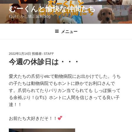
コ
むーくんと愉快な仲間たち
ン
松井たかし矯正歯科blog
テ
ン
ツ
メニュー
へ
ス
キ
投
2022年1月14日
投稿者:
STAFF
稿
ッ
今週の休診日は・・・
日:
プ
愛犬たちの爪切りetcで動物病院にお出かけでした。うち
の子たちは動物病院でもホントに静かでお利口さんで
す。爪切られてたりバリカン当てられても しっぽ振って
る余裕ぶり！(≧∇≦) ホントに人間を信じきってる良い子
達！！
お前たち大好きだそ！！