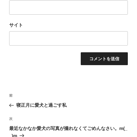
サイト
投
過
前
稿
去
寝正月に愛犬と過ごす私
ナ
の
ビ
投
次
次
稿
ゲ
の
最近なかなか愛犬の写真が撮れなくてごめんなさい。m(_
投
ー
_)m